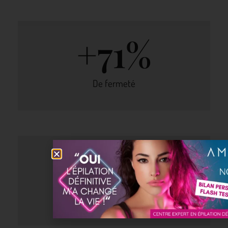
+
71
%
De fermeté
-
5.2
cm
De tour de taille