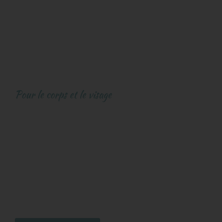
Pour le corps et le visage
LPG
Retrouvez la ligne grâce à la technologie LPG ,
traitez les différentes zone du corps et luttez
contre les amas graisseux , la cellulite, la peau
d’orange. Perdez des centimètres et découvrez
un effet tenseur sur votre corps !