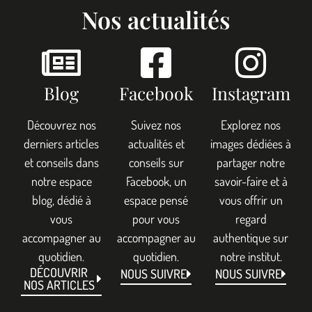
Nos actualités
Blog
Facebook
Instagram
Découvrez nos
Suivez nos
Explorez nos
derniers articles
actualités et
images dédiées à
et conseils dans
conseils sur
partager notre
notre espace
Facebook, un
savoir-faire et à
blog, dédié à
espace pensé
vous offrir un
vous
pour vous
regard
accompagner au
accompagner au
authentique sur
quotidien.
quotidien.
notre institut.
DÉCOUVRIR
NOUS SUIVRE
NOUS SUIVRE
NOS ARTICLES