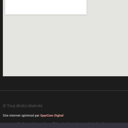
© Tous droits réservés
Site internet optimisé par
SparCom Digital
Mentions légales
|
Politique de confidentialité
|
Conditions générales de ventes
|
Protec