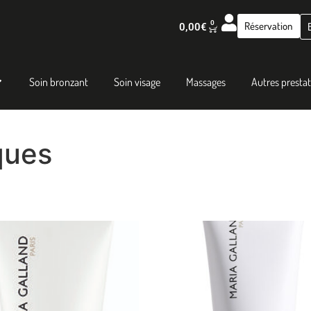
0
Réservation
0,00
€
Soin bronzant
Soin visage
Massages
Autres presta
ques