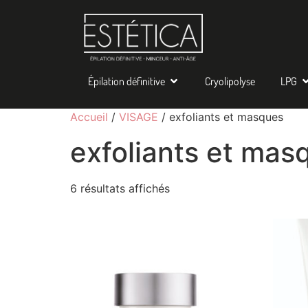
Épilation définitive
Cryolipolyse
LPG
Accueil
/
VISAGE
/ exfoliants et masques
exfoliants et mas
6 résultats affichés