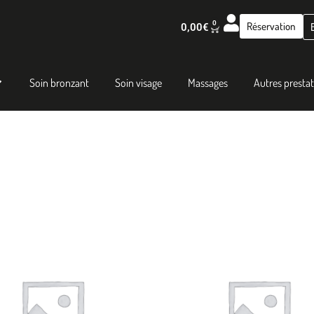
0
Réservation
0,00
€
Soin bronzant
Soin visage
Massages
Autres presta