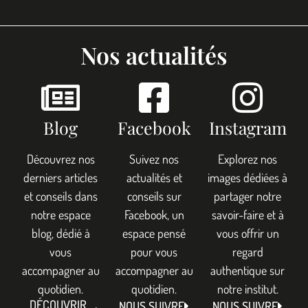
Nos actualités
Blog
Facebook
Instagram
Découvrez nos
Suivez nos
Explorez nos
derniers articles
actualités et
images dédiées à
et conseils dans
conseils sur
partager notre
notre espace
Facebook, un
savoir-faire et à
blog, dédié à
espace pensé
vous offrir un
vous
pour vous
regard
accompagner au
accompagner au
authentique sur
quotidien.
quotidien.
notre institut.
DÉCOUVRIR
NOUS SUIVRE
NOUS SUIVRE