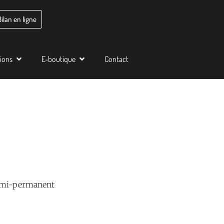
Bilan en ligne
tions
E-boutique
Contact
semi-permanent