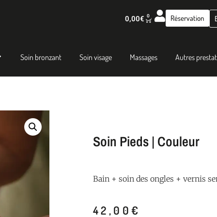
0
Réservation
0,00
€
Soin bronzant
Soin visage
Massages
Autres presta
Soin Pieds | Couleur
Bain + soin des ongles + vernis 
42,00
€