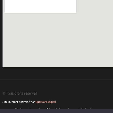
© Tous droits réservés
Site internet optimisé par
SparCom Digital
Mentions légales
|
Politique de confidentialité
|
Conditions générales de ventes
|
Protec